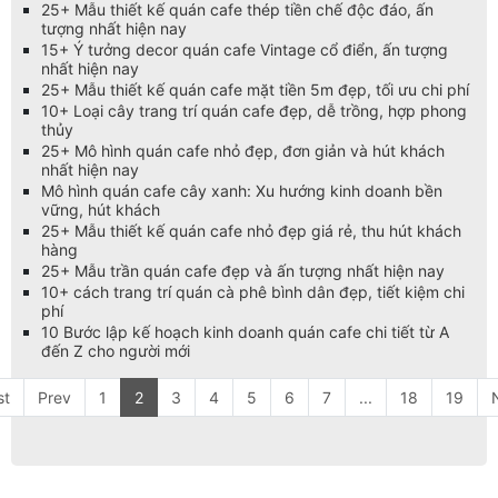
25+ Mẫu thiết kế quán cafe thép tiền chế độc đáo, ấn
tượng nhất hiện nay
15+ Ý tưởng decor quán cafe Vintage cổ điển, ấn tượng
nhất hiện nay
25+ Mẫu thiết kế quán cafe mặt tiền 5m đẹp, tối ưu chi phí
10+ Loại cây trang trí quán cafe đẹp, dễ trồng, hợp phong
thủy
25+ Mô hình quán cafe nhỏ đẹp, đơn giản và hút khách
nhất hiện nay
Mô hình quán cafe cây xanh: Xu hướng kinh doanh bền
vững, hút khách
25+ Mẫu thiết kế quán cafe nhỏ đẹp giá rẻ, thu hút khách
hàng
25+ Mẫu trần quán cafe đẹp và ấn tượng nhất hiện nay
10+ cách trang trí quán cà phê bình dân đẹp, tiết kiệm chi
phí
10 Bước lập kế hoạch kinh doanh quán cafe chi tiết từ A
đến Z cho người mới
st
Prev
1
2
3
4
5
6
7
...
18
19