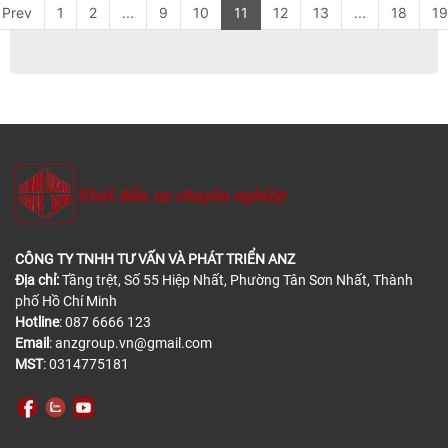
Prev
1
2
...
9
10
11
12
13
...
18
19
CÔNG TY TNHH TƯ VẤN VÀ PHÁT TRIỂN ANZ
Địa chỉ:
Tầng trệt, Số 55 Hiệp Nhất, Phường Tân Sơn Nhất, Thành
phố Hồ Chí Minh
Hotline
: 087 6666 123
Email
: anzgroup.vn@gmail.com
MST
: 0314775181