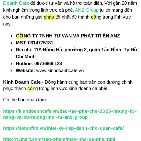
Doanh Cafe
để được tư vấn và hỗ trợ toàn diện. Với gần 20 năm 
kinh nghiệm trong lĩnh vực cà phê, 
ANZ Group
 tự tin mang đến 
cho bạn những giải 
pháp 
tốt nhất để thành 
cô
ng trong lĩnh vực 
này.
CÔ
NG TY TNHH TƯ VẤN VÀ PHÁT TRIỂN ANZ
MST: 0314775181
Địa chỉ: 11A Hồng Hà, phường 2, quận Tân Bình, Tp Hồ 
Chí Minh
Hotline: 087.6666.123
Website:
 www.kinhdoanhcafe.vn
Kinh Doanh Cafe
 - Đồng hành cùng bạn trên con đường chinh 
phục thành 
cô
ng trong lĩnh vực kinh doanh cà phê!
Có thể bạn quan tâm:
https://kinhdoanhcafe.vn/dao-tao-pha-che-2025-nhung-ky-
nang-va-xu-huong-moi-tu-anz-group
https://setupfnb.vn/thiet-ke-dep-danh-cho-quan-cafe/
http://t3mart.com/san-pham/may-pha-ca-phe.html