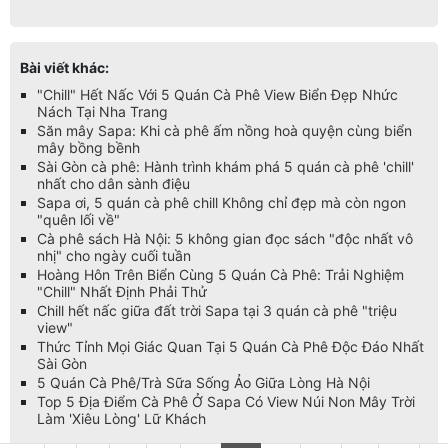
Bài viết khác:
"Chill" Hết Nấc Với 5 Quán Cà Phê View Biển Đẹp Nhức
Nách Tại Nha Trang
Săn mây Sapa: Khi cà phê ấm nồng hoà quyện cùng biển
mây bồng bềnh
Sài Gòn cà phê: Hành trình khám phá 5 quán cà phê 'chill'
nhất cho dân sành điệu
Sapa ơi, 5 quán cà phê chill Không chỉ đẹp mà còn ngon
"quên lối về"
Cà phê sách Hà Nội: 5 không gian đọc sách "độc nhất vô
nhị" cho ngày cuối tuần
Hoàng Hôn Trên Biển Cùng 5 Quán Cà Phê: Trải Nghiệm
"Chill" Nhất Định Phải Thử
Chill hết nấc giữa đất trời Sapa tại 3 quán cà phê "triệu
view"
Thức Tỉnh Mọi Giác Quan Tại 5 Quán Cà Phê Độc Đáo Nhất
Sài Gòn
5 Quán Cà Phê/Trà Sữa Sống Ảo Giữa Lòng Hà Nội
Top 5 Địa Điểm Cà Phê Ở Sapa Có View Núi Non Mây Trời
Làm 'Xiêu Lòng' Lữ Khách