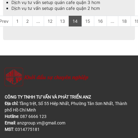
Dịch vụ tư vấn setup quán cafe quận 3 hcm
Dịch vụ tư vấn setup quán cafe quận 2 hcm
Prev
1
2
...
12
13
14
15
16
...
18
1
CÔNG TY TNHH TƯ VẤN VÀ PHÁT TRIỂN ANZ
Địa chỉ:
Tầng trệt, Số 55 Hiệp Nhất, Phường Tân Sơn Nhất, Thành
phố Hồ Chí Minh
Hotline
: 087 6666 123
Email
: anzgroup.vn@gmail.com
MST
: 0314775181