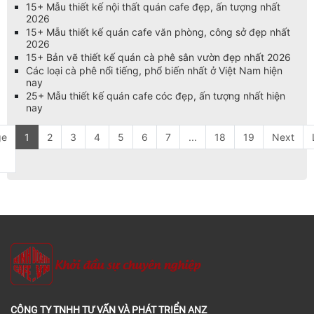
15+ Mẫu thiết kế nội thất quán cafe đẹp, ấn tượng nhất
2026
15+ Mẫu thiết kế quán cafe văn phòng, công sở đẹp nhất
2026
15+ Bản vẽ thiết kế quán cà phê sân vườn đẹp nhất 2026
Các loại cà phê nổi tiếng, phổ biến nhất ở Việt Nam hiện
nay
25+ Mẫu thiết kế quán cafe cóc đẹp, ấn tượng nhất hiện
nay
ge
1
2
3
4
5
6
7
...
18
19
Next
CÔNG TY TNHH TƯ VẤN VÀ PHÁT TRIỂN ANZ