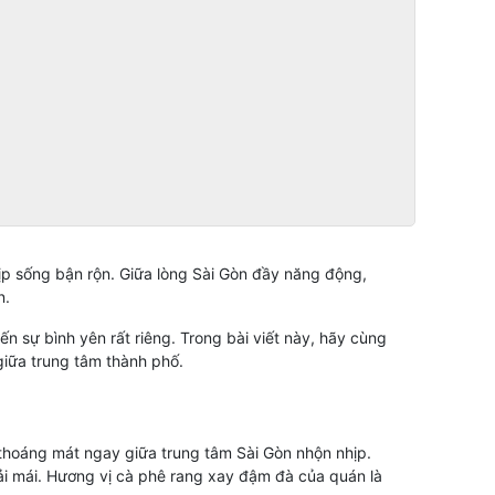
ịp sống bận rộn. Giữa lòng Sài Gòn đầy năng động,
n.
n sự bình yên rất riêng. Trong bài viết này, hãy cùng
giữa trung tâm thành phố.
 thoáng mát ngay giữa trung tâm Sài Gòn nhộn nhịp.
ải mái. Hương vị cà phê rang xay đậm đà của quán là