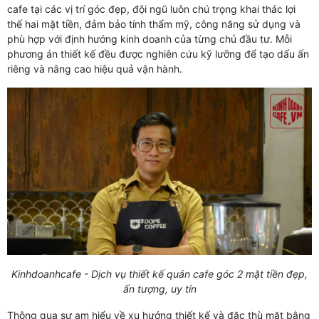
cafe tại các vị trí góc đẹp, đội ngũ luôn chú trọng khai thác lợi
thế hai mặt tiền, đảm bảo tính thẩm mỹ, công năng sử dụng và
phù hợp với định hướng kinh doanh của từng chủ đầu tư. Mỗi
phương án thiết kế đều được nghiên cứu kỹ lưỡng để tạo dấu ấn
riêng và nâng cao hiệu quả vận hành.
Kinhdoanhcafe - Dịch vụ thiết kế quán cafe góc 2 mặt tiền đẹp,
ấn tượng, uy tín
Thông qua sự am hiểu về xu hướng thiết kế và đặc thù mặt bằng