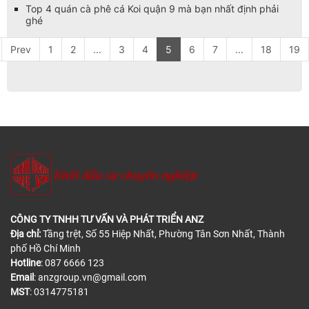
Top 4 quán cà phê cá Koi quận 9 mà bạn nhất định phải
ghé
Prev
1
2
...
3
4
5
6
7
...
18
19
CÔNG TY TNHH TƯ VẤN VÀ PHÁT TRIỂN ANZ
Địa chỉ:
Tầng trệt, Số 55 Hiệp Nhất, Phường Tân Sơn Nhất, Thành
phố Hồ Chí Minh
Hotline
: 087 6666 123
Email
: anzgroup.vn@gmail.com
MST
: 0314775181