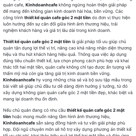
quán cafe,
Kinhdoanhcafe
không ngừng hoàn thiện giải pháp
để mang đến không gian kinh doanh hài hòa, bền vững. Các
công trình
thiết kế quán cafe góc 2 mặt tiền
do đơn vị thực hiện
luôn hướng đến sự cân đối giữa hình ảnh thương hiệu, trải
nghiệm khách hàng và giá trị lâu dài trong kinh doanh.
Thiết kế quán cafe góc 2 mặt tiền
là giải pháp tối ưu giúp chủ
quán tận dụng lợi thế vị trí, nâng cao khả năng nhận diện thương
hiệu và thu hút khách hàng hiệu quả. Thông qua việc áp dụng
đúng tiêu chuẩn thiết kế, lựa chọn phong cách phù hợp và khai
thác tốt hai mặt tiền, quán cafe không chỉ tạo được ấn tượng về
thẩm mỹ mà còn gia tăng giá trị kinh doanh bền vững.
Kinhdoanhcafe
hy vọng những chia sẻ và bộ sưu tập mẫu trong
bài viết sẽ giúp chủ đầu tư dễ dàng định hướng ý tưởng, từ đó
xây dựng không gian quán cafe góc 2 mặt tiền đẹp, khác biệt và
mang lại doanh thu ổn định.
Nếu chủ quán đang có nhu cầu
thiết kế quán cafe góc 2 mặt
tiền
hoặc mong muốn nâng tầm hình ảnh thương hiệu,
Kinhdoanhcafe
sẵn sàng đồng hành và tư vấn giải pháp phù
hợp. Đội ngũ chuyên môn sẽ hỗ trợ xây dựng phương án thiết kế
tối ưu chi phí, khai thác hiệu quả lợi thế hai mặt tiền và đáp ứng