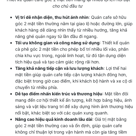
cho chủ đầu tư
Vị trí dễ nhận diện, thu hút ánh nhìn
: Quán cafe sở hữu
góc 2 mặt tiền thường nằm tại giao lộ hoặc đường lớn, giúp
khách hàng dễ dàng nhìn thấy từ nhiều hướng, tăng khả
năng ghé quán ngay từ lần đầu đi ngang.
Tối ưu không gian và công năng sử dụng
: Thiết kế quán
cà phê góc 2 mặt tiền cho phép bố trí nhiều lối vào, phân
chia khu vực trong, ngoài linh hoạt, từ đó tận dụng diện
tích hiệu quả và tạo cảm giác rộng rãi hơn.
Tăng khả năng tiếp cận và lưu lượng khách
: Lợi thế hai
mặt tiền giúp quán cafe tiếp cận lượng khách đông hơn,
đặc biệt trong giờ cao điểm, khi khách bộ hành và xe cộ di
chuyển từ nhiều phía.
Dễ tạo điểm nhấn kiến trúc và thương hiệu
: Mặt tiền đôi
mang đến cơ hội thiết kế ấn tượng, kết hợp bảng hiệu, ánh
sáng và vật liệu trang trí để xây dựng hình ảnh thương hiệu
nổi bật, khác biệt so với các quán xung quanh.
Nâng cao hiệu quả kinh doanh lâu dài
: Giá trị mặt bằng
góc 2 mặt tiền thường cao và ổn định, giúp quán cafe
không chỉ thuận lợi trong vận hành mà còn gia tăng tiềm