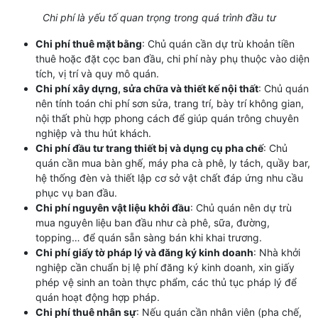
Chi phí là yếu tố quan trọng trong quá trình đầu tư
Chi phí thuê mặt bằng
: Chủ quán cần dự trù khoản tiền
thuê hoặc đặt cọc ban đầu, chi phí này phụ thuộc vào diện
tích, vị trí và quy mô quán.
Chi phí xây dựng, sửa chữa và thiết kế nội thất
: Chủ quán
nên tính toán chi phí sơn sửa, trang trí, bày trí không gian,
nội thất phù hợp phong cách để giúp quán trông chuyên
nghiệp và thu hút khách.
Chi phí đầu tư trang thiết bị và dụng cụ pha chế
: Chủ
quán cần mua bàn ghế, máy pha cà phê, ly tách, quầy bar,
hệ thống đèn và thiết lập cơ sở vật chất đáp ứng nhu cầu
phục vụ ban đầu.
Chi phí nguyên vật liệu khởi đầu
: Chủ quán nên dự trù
mua nguyên liệu ban đầu như cà phê, sữa, đường,
topping… để quán sẵn sàng bán khi khai trương.
Chi phí giấy tờ pháp lý và đăng ký kinh doanh
: Nhà khởi
nghiệp cần chuẩn bị lệ phí đăng ký kinh doanh, xin giấy
phép vệ sinh an toàn thực phẩm, các thủ tục pháp lý để
quán hoạt động hợp pháp.
Chi phí thuê nhân sự
: Nếu quán cần nhân viên (pha chế,