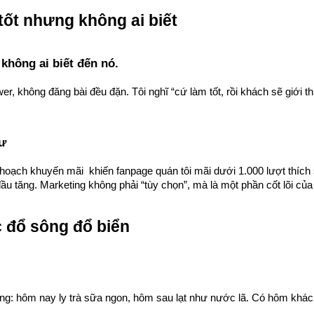
tốt nhưng không ai biết
không ai biết đến nó.
, không đăng bài đều đặn. Tôi nghĩ “cứ làm tốt, rồi khách sẽ giới th
tư
oạch khuyến mãi  khiến fanpage quán tôi mãi dưới 1.000 lượt thích sa
u tăng. Marketing không phải “tùy chọn”, mà là một phần cốt lõi củ
c đổ sông đổ biển
rạng: hôm nay ly trà sữa ngon, hôm sau lạt như nước lã. Có hôm khác