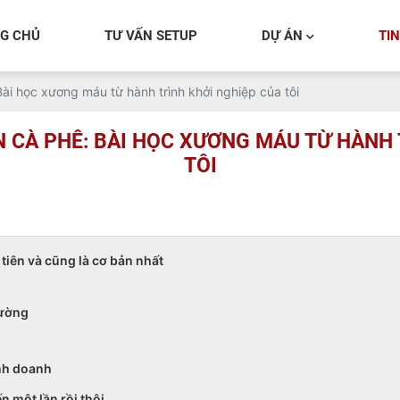
G CHỦ
TƯ VẤN SETUP
DỰ ÁN
TI
Bài học xương máu từ hành trình khởi nghiệp của tôi
N CÀ PHÊ: BÀI HỌC XƯƠNG MÁU TỪ HÀNH
TÔI
tiên và cũng là cơ bản nhất
rường
inh doanh
 một lần rồi thôi