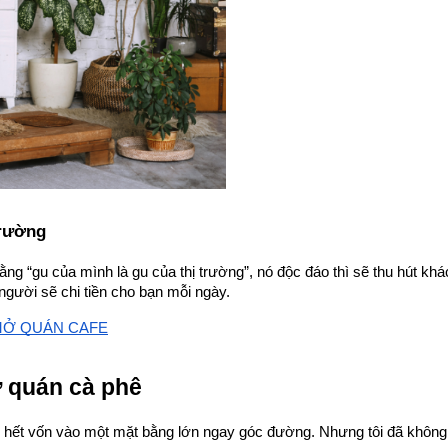
trường
rằng “gu của mình là gu của thị trường”, nó độc đáo thì sẽ thu hút k
gười sẽ chi tiền cho bạn mỗi ngày.
MỞ QUÁN CAFE
ở quán cà phê 
 dốc hết vốn vào một mặt bằng lớn ngay góc đường. Nhưng tôi đã không