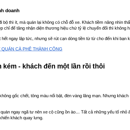
inh doanh
 bộ thì ít, mà quán lại không có chỗ đỗ xe. Khách tiềm năng nhìn thấy
 chỉ để tăng nhận diện thương hiệu chứ tỷ lệ chuyển đổi thì không h
 hết ngay lập tức, nhưng sẽ rút cạn dòng tiền từ từ cho đến khi bạn k
Ở QUÁN CÀ PHÊ THÀNH CÔNG
kém - khách đến một lần rồi thôi
hông gốc chết, tông màu nổi bật, đèn vàng lãng mạn. Nhưng khách đến r
, quán ngay ngã tư nên xe cộ cũng ồn ào… Tất cả những yếu tố nhỏ ấy
 khiến khách quay lưng.