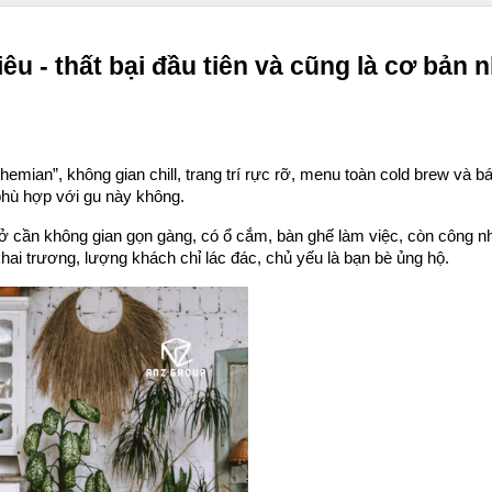
u - thất bại đầu tiên và cũng là cơ bản n
emian”, không gian chill, trang trí rực rỡ, menu toàn cold brew và b
phù hợp với gu này không.
ở cần không gian gọn gàng, có ổ cắm, bàn ghế làm việc, còn công nh
khai trương, lượng khách chỉ lác đác, chủ yếu là bạn bè ủng hộ.