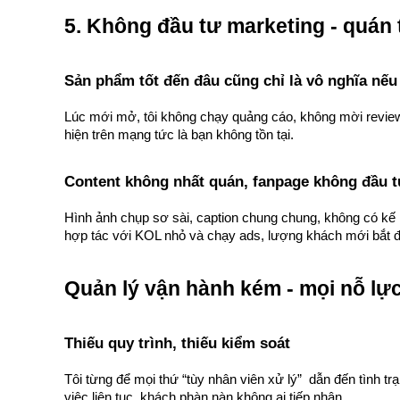
5. Không đầu tư marketing - quán 
Sản phẩm tốt đến đâu cũng chỉ là vô nghĩa nếu 
Lúc mới mở, tôi không chạy quảng cáo, không mời reviewer
hiện trên mạng tức là bạn không tồn tại.
Content không nhất quán, fanpage không đầu 
Hình ảnh chụp sơ sài, caption chung chung, không có kế h
hợp tác với KOL nhỏ và chạy ads, lượng khách mới bắt đầ
Quản lý vận hành kém - mọi nỗ lự
Thiếu quy trình, thiếu kiểm soát
Tôi từng để mọi thứ “tùy nhân viên xử lý”  dẫn đến tình t
việc liên tục, khách phàn nàn không ai tiếp nhận...