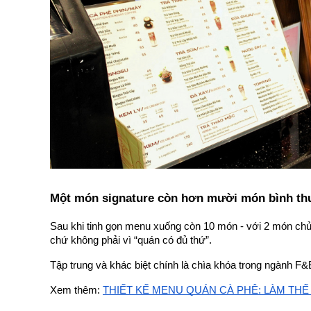
Một món signature còn hơn mười món bình t
Sau khi tinh gọn menu xuống còn 10 món - với 2 món chủ lự
chứ không phải vì “quán có đủ thứ”.
Tập trung và khác biệt chính là chìa khóa trong ngành F&
Xem thêm:
THIẾT KẾ MENU QUÁN CÀ PHÊ: LÀM TH