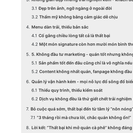
Đẹp trên ảnh, ngỡ ngàng ở ngoài đời
Thẩm mỹ không bằng cảm giác dễ chịu
Menu dàn trải, thiếu bản sắc
Cố gắng chiều lòng tất cả là thất bại
Một món signature còn hơn mười món bình t
5. Không đầu tư marketing - quán tốt nhưng không
Sản phẩm tốt đến đâu cũng chỉ là vô nghĩa nếu 
Content không nhất quán, fanpage không đầu
Quản lý vận hành kém - mọi nỗ lực đổ sông đổ biể
Thiếu quy trình, thiếu kiểm soát
Dịch vụ không đều là thứ giết chết trải nghiệm
Bỏ cuộc quá sớm, thất bại đến từ tâm lý “nôn nóng
“3 tháng rồi mà chưa lời, chắc quán không ổn!”
Lời kết: “Thất bại khi mở quán cà phê” không đán