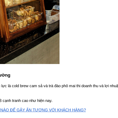
hường
c là cold brew cam sả và trà đào phô mai thi doanh thu và lợi nhuận 
B cạnh tranh cao như hiện nay.
Ế NÀO ĐỂ GÂY ẤN TƯỢNG VỚI KHÁCH HÀNG?