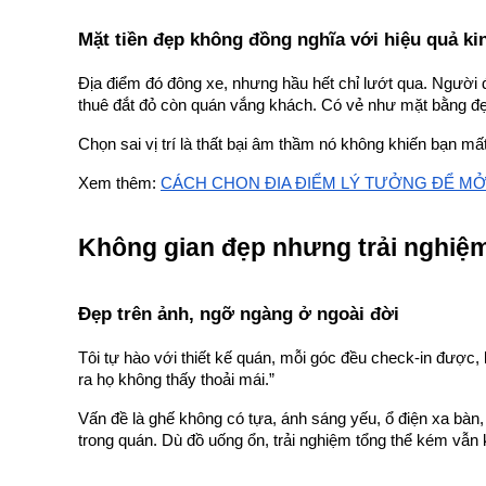
Mặt tiền đẹp không đồng nghĩa với hiệu quả k
Địa điểm đó đông xe, nhưng hầu hết chỉ lướt qua. Người đi
thuê đắt đỏ còn quán vắng khách. Có vẻ như mặt bằng đẹp
Chọn sai vị trí là thất bại âm thầm nó không khiến bạn mất
Xem thêm:
CÁCH CHỌN ĐỊA ĐIỂM LÝ TƯỞNG ĐỂ M
Không gian đẹp nhưng trải nghiệm 
Đẹp trên ảnh, ngỡ ngàng ở ngoài đời
Tôi tự hào với thiết kế quán, mỗi góc đều check-in được, k
ra họ không thấy thoải mái.”
Vấn đề là ghế không có tựa, ánh sáng yếu, ổ điện xa bàn
trong quán. Dù đồ uống ổn, trải nghiệm tổng thể kém vẫn