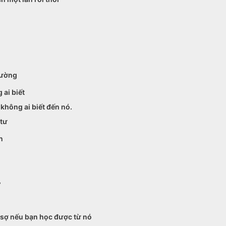
hường
 ai biết
không ai biết đến nó.
 tư
n
”
g sợ nếu bạn học được từ nó